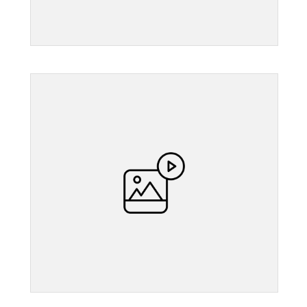
">
">