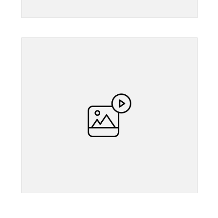
">
">