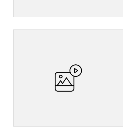
">
">