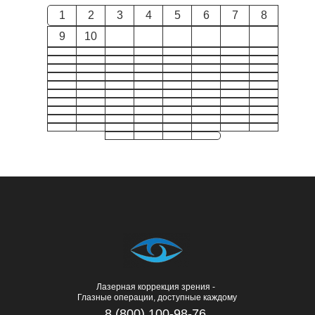
1
2
3
4
5
6
7
8
9
10
Лазерная коррекция зрения -
Глазные операции, доступные каждому
8 (800) 100-98-76