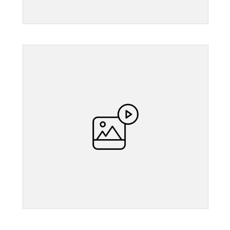
">
">