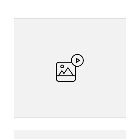
">
">