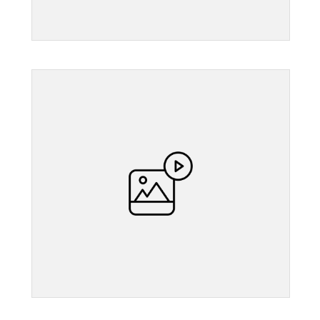
">
">