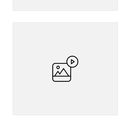
">
">