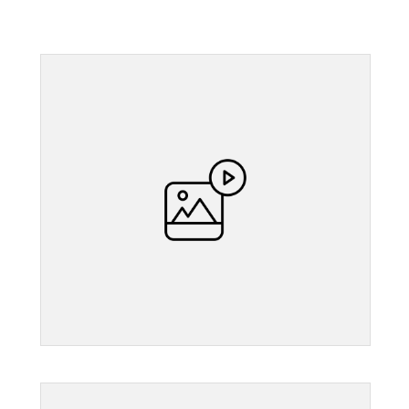
">
">