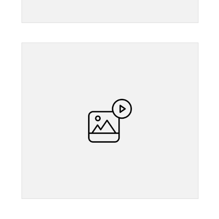
">
">