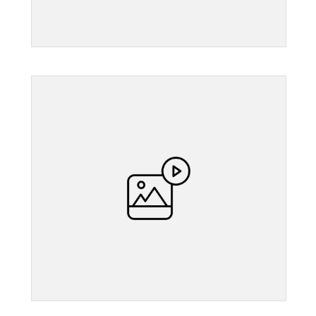
">
">