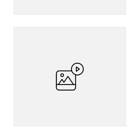
">
">