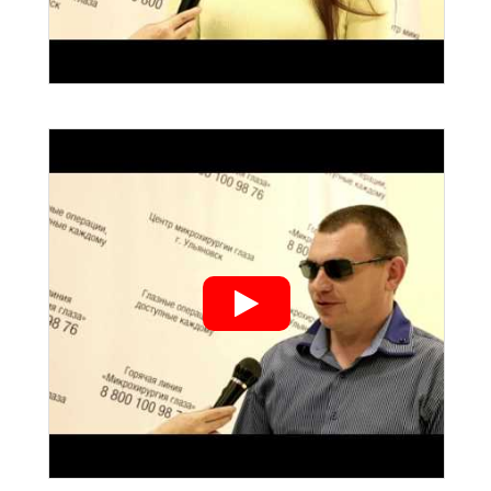
">
">