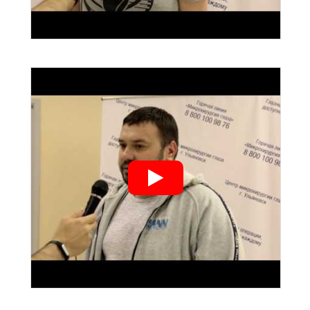
">
">