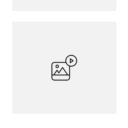
">
">