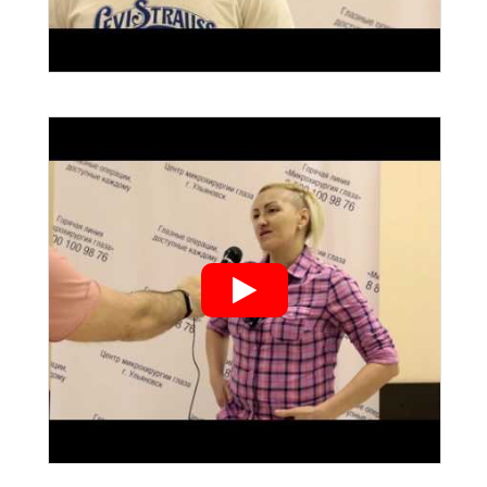
">
">