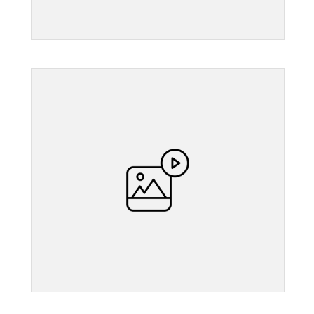
">
">