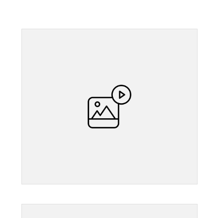
">
">