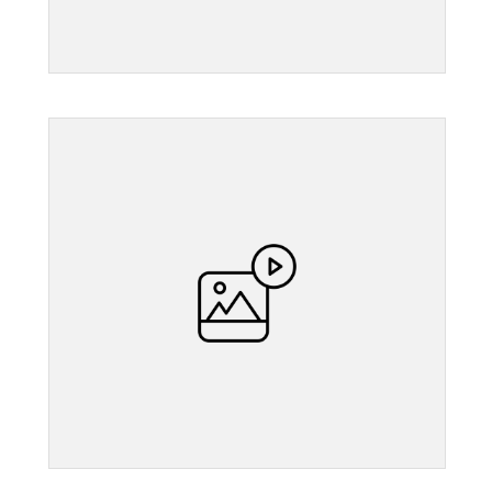
">
">