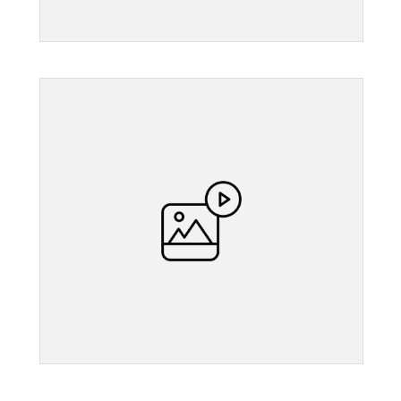
">
">