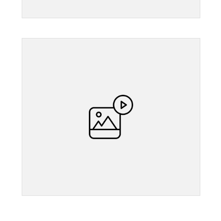
">
">