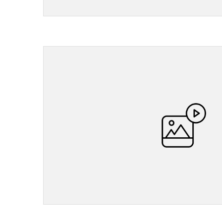
">
">