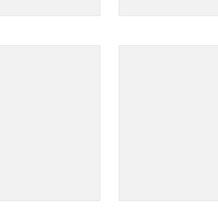
">
">