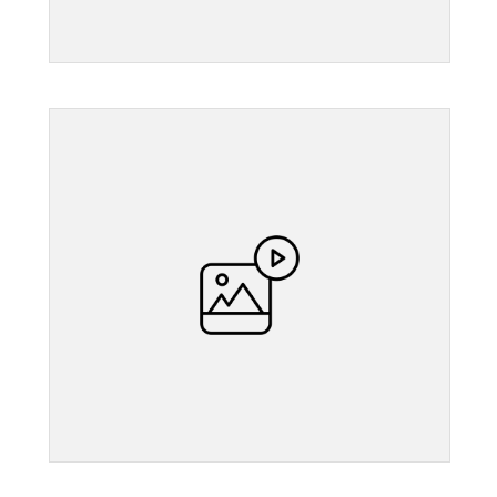
">
">