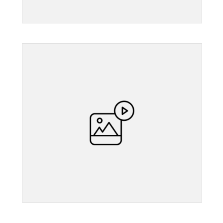
">
">