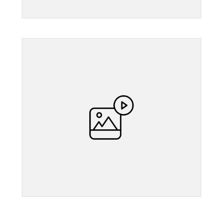
">
">