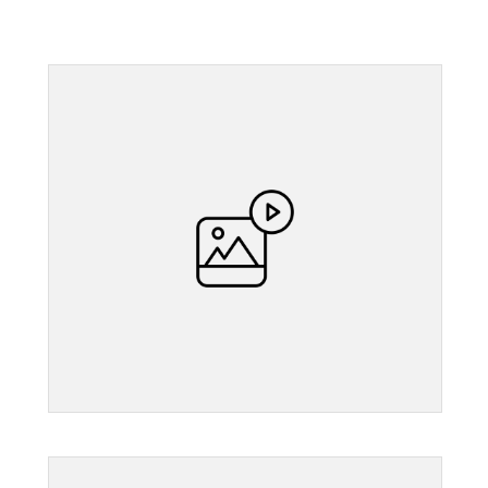
">
">