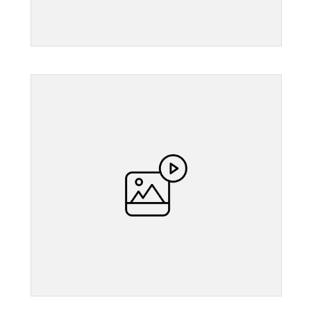
">
">