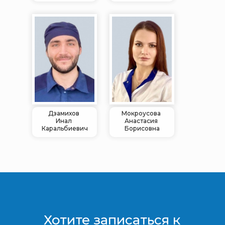
Дзамихов
Мокроусова
Инал
Анастасия
Каральбиевич
Борисовна
Хотите записаться к