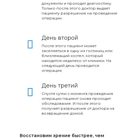
документы и проходит диагностику.
Только после этого доктор выдает
пациенту разрешение на проведение
операции.​​​​​​​
День второй
После этого пациент может
заселяеться в одну из гостиниц или
близлежащий хостел, который
находится недалеко от клиники. На
следующий день проводится
операция.​​
День третий
Спустя сутки с момента проведения
операции пациент снова проходит
обследование. И после этого
получает разрешение от доктора на
возвращение домой.​​​​​​​
Восстановим зрение быстрее, чем